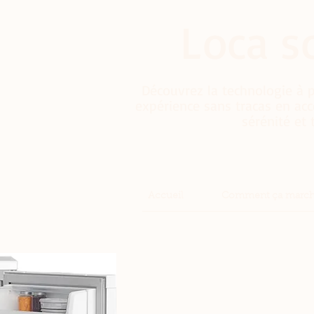
Loca s
Découvrez la technologie à p
expérience sans tracas en ac
sérénité et
Accueil
Comment ça march