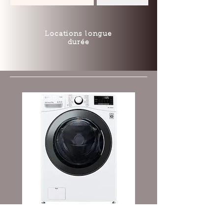
Locations longue
durée
Location 1 année
LG Lave-linge frontal