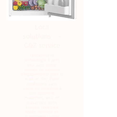
Loca
solutions -
G&Z service
Découvrez la
technologie à petit
prix avec notre
service de location
d'équipements pour la
maison. itez d'une
expérience sans
tracas en accédant à
des appareils
modernes, tout en
préservant votre
budget. Louez en
toute sérénité et
transformez votre